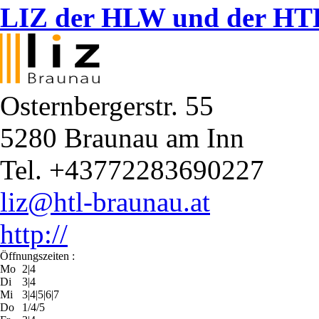
LIZ der HLW und der HT
Osternbergerstr. 55
5280 Braunau am Inn
Tel. +43772283690227
liz@htl-braunau.at
http://
Öffnungszeiten :
Mo
2|4
Di
3|4
Mi
3|4|5|6|7
Do
1/4/5