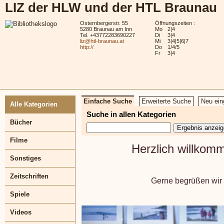
LIZ der HLW und der HTL Braunau
Osternbergerstr. 55
Öffnungszeiten :
5280 Braunau am Inn
Mo
2|4
Tel. +43772283690227
Di
3|4
liz@htl-braunau.at
Mi
3|4|5|6|7
http://
Do
1/4/5
Fr
3|4
Einfache Suche
Erweiterte Suche
Neu ein
Alle Kategorien
Suche in allen Kategorien
Bücher
Filme
Herzlich willkom
Sonstiges
Zeitschriften
Gerne begrüßen wir d
Spiele
Videos