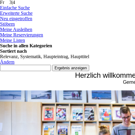
Fr
3|4
Einfache Suche
Erweiterte Suche
Neu eingetroffen
Stöbern
Meine Ausleihen
Meine Reservierungen
Meine Listen
Suche in allen Kategorien
Sortiert nach
Relevanz, Systematik, Haupteintrag, Haupttitel
Ändern
Herzlich willkomme
Gerne