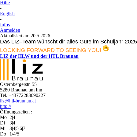
Hilfe
•
English
•
Infos
Anmelden
Aktualisiert am 20.5.2026
Das LIZ–Team wünscht dir alles Gute im Schuljahr 2025
LOOKING FORWARD TO SEEING YOU!
LIZ der HLW und der HTL Braunau
Osternbergerstr. 55
5280 Braunau am Inn
Tel. +43772283690227
liz@htl-braunau.at
http://
Öffnungszeiten :
Mo
2|4
Di
3|4
Mi
3|4|5|6|7
Do
1/4/5